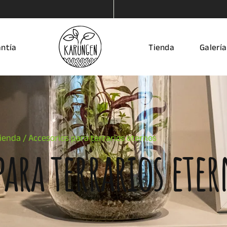
ntía
Tienda
Galería
ienda
/ Accesorios para terrarios eternos
para terrarios ete